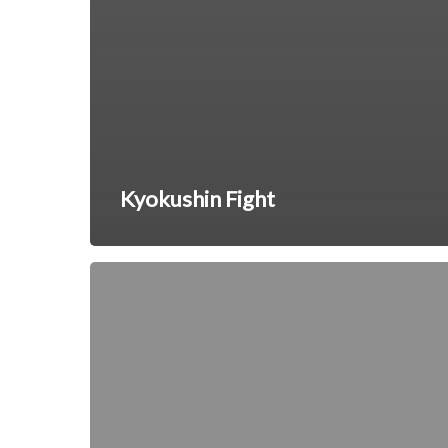
Kyokushin Fight
BJJ
Jr-
Teen