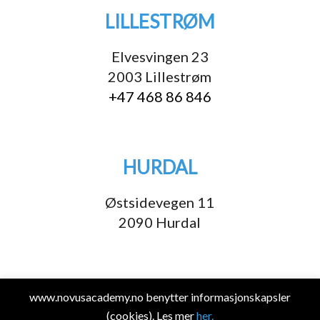
LILLESTRØM
Elvesvingen 23
2003 Lillestrøm
+47 468 86 846
HURDAL
Østsidevegen 11
2090 Hurdal
Åpningstider for lokalet
www.novusacademy.no benytter informasjonskapsler
(cookies). Les mer
her.