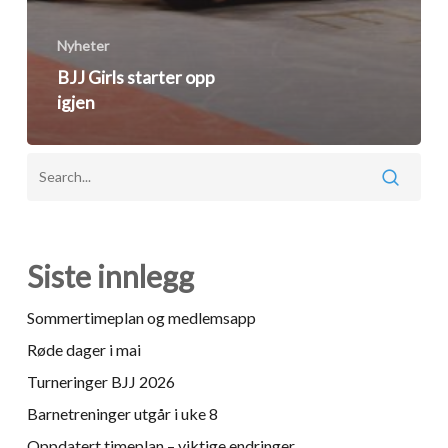
Nyheter
BJJ Girls starter opp
igjen
Siste innlegg
Sommertimeplan og medlemsapp
Røde dager i mai
Turneringer BJJ 2026
Barnetreninger utgår i uke 8
Oppdatert timeplan – viktige endringer