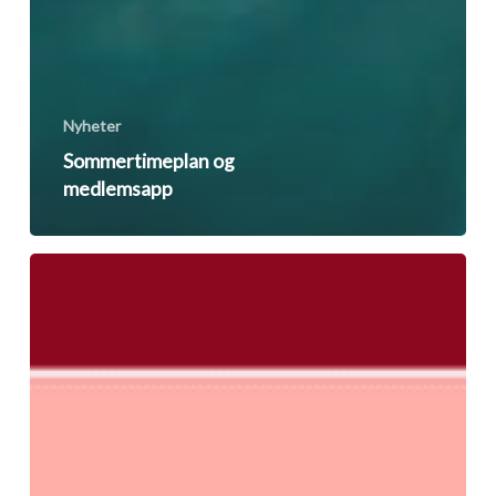
Nyheter
Sommertimeplan og
medlemsapp
Røde
dager
i
mai