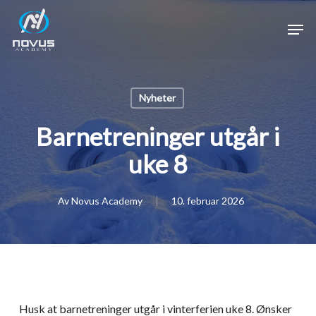
Skip
Men
to
main
Close
content
Menu
Nyheter
Barnetreninger utgår i
uke 8
Av
Novus Academy
10. februar 2026
Husk at barnetreninger utgår i vinterferien uke 8. Ønsker