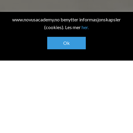
www.novusacademy.no benytter informasjonskapsler
(cookies). Les mer
her.
Ok