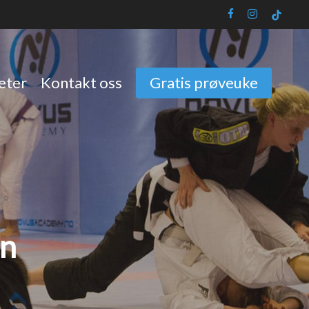
facebook
instagram
tiktok
eter
Kontakt oss
Gratis prøveuke
en