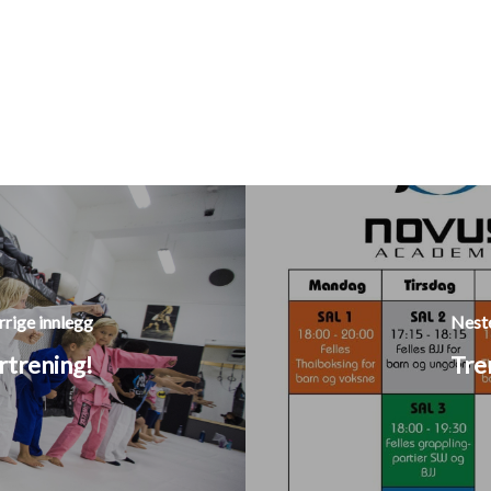
rrige innlegg
Neste
rtrening!
Tre