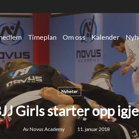
 medlem
Timeplan
Om oss
Kalender
Nyh
Nyheter
JJ Girls starter opp igj
Av
Novus Academy
11. januar 2018