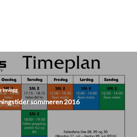
 innlegg
ningstider sommeren 2016