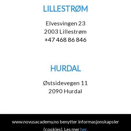
LILLESTRØM
Elvesvingen 23
2003 Lillestrøm
+47 468 86 846
HURDAL
Østsidevegen 11
2090 Hurdal
Åpningstider for lokalet
www.novusacademy.no benytter informasjonskapsler
(cookies). Les mer
her.