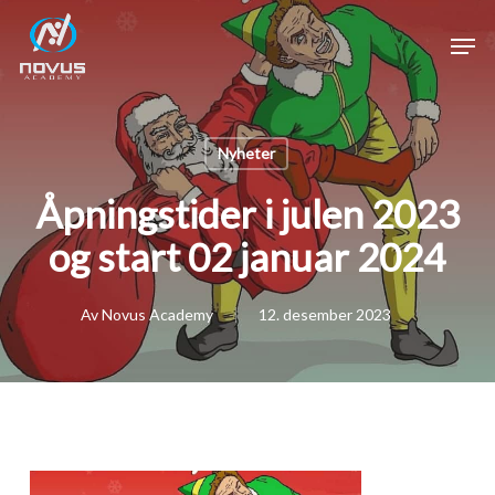
Skip
Men
to
main
Close
content
Menu
Nyheter
Åpningstider i julen 2023
og start 02 januar 2024
Av
Novus Academy
12. desember 2023