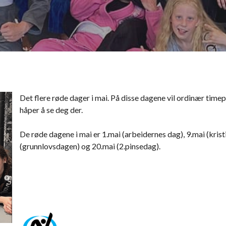
Det flere røde dager i mai. På disse dagene vil ordinær timepl
håper å se deg der.
De røde dagene i mai er 1.mai (arbeidernes dag), 9.mai (kris
(grunnlovsdagen) og 20.mai (2.pinsedag).