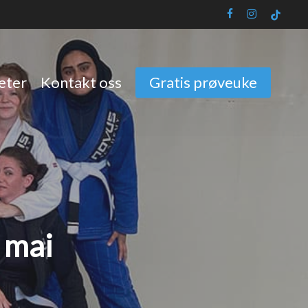
facebook
instagram
tiktok
eter
Kontakt oss
Gratis prøveuke
 mai