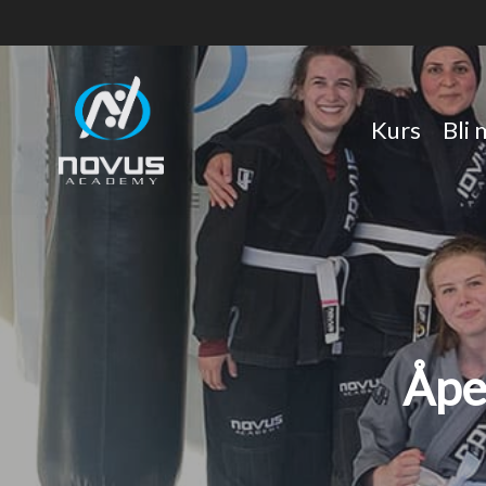
Skip
to
main
content
Kurs
Bli
Åpe