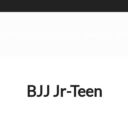
 medlem
Timeplan
Om oss
Kalender
Nyh
BJJ Jr-Teen