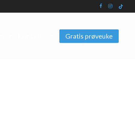
facebook
instagram
tiktok
eter
Kontakt oss
Gratis prøveuke