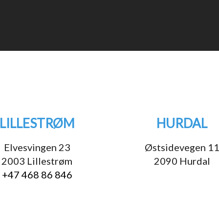
LILLESTRØM
HURDAL
Elvesvingen 23
Østsidevegen 1
2003 Lillestrøm
2090 Hurdal
+47 468 86 846