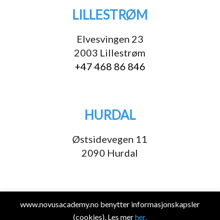
LILLESTRØM
Elvesvingen 23
2003 Lillestrøm
+47 468 86 846
HURDAL
Østsidevegen 11
2090 Hurdal
Åpningstider for lokalet
www.novusacademy.no benytter informasjonskapsler
(cookies). Les mer
her.