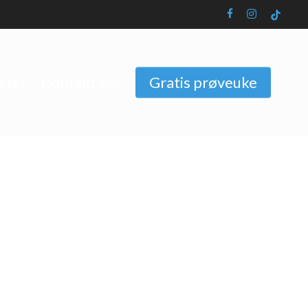
facebook
instagram
tiktok
eter
Kontakt oss
Gratis prøveuke