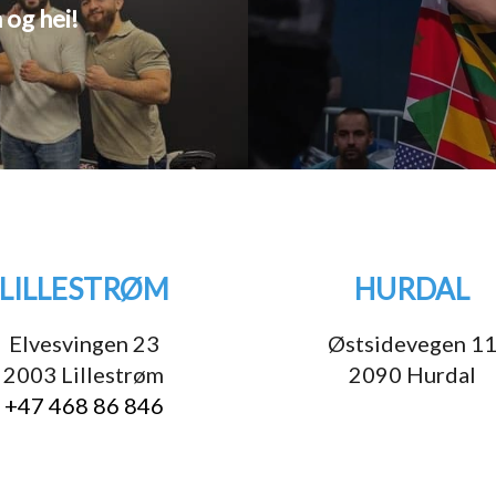
 og hei!
LILLESTRØM
HURDAL
Elvesvingen 23
Østsidevegen 1
2003 Lillestrøm
2090 Hurdal
+47 468 86 846