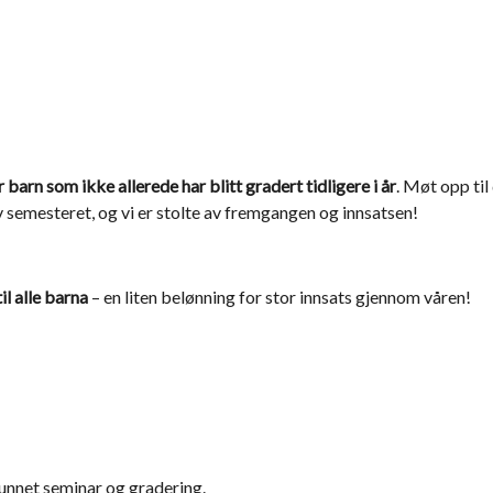
 barn som ikke allerede har blitt gradert tidligere i år
. Møt opp til
v semesteret, og vi er stolte av fremgangen og innsatsen!
til alle barna
– en liten belønning for stor innsats gjennom våren!
unnet seminar og gradering.