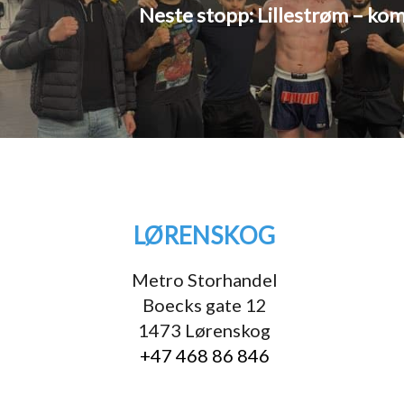
Neste stopp: Lillestrøm – kom
LØRENSKOG
Metro Storhandel
Boecks gate 12
1473 Lørenskog
+47 468 86 846