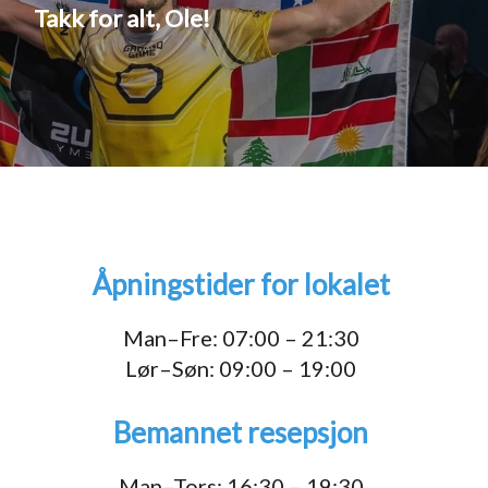
Takk for alt, Ole!
Åpningstider for lokalet
1
Man–Fre: 07:00 – 21:30
Lør–Søn: 09:00 – 19:00
Bemannet resepsjon
Man–Tors: 16:30 – 19:30