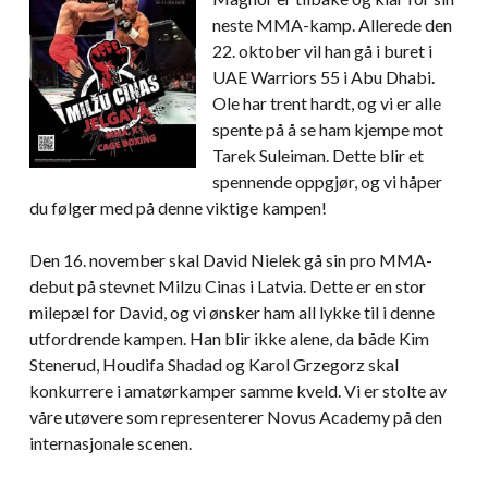
neste MMA-kamp. Allerede den
22. oktober vil han gå i buret i
UAE Warriors 55 i Abu Dhabi.
Ole har trent hardt, og vi er alle
spente på å se ham kjempe mot
Tarek Suleiman. Dette blir et
spennende oppgjør, og vi håper
du følger med på denne viktige kampen!
Den 16. november skal David Nielek gå sin pro MMA-
debut på stevnet Milzu Cinas i Latvia. Dette er en stor
milepæl for David, og vi ønsker ham all lykke til i denne
utfordrende kampen. Han blir ikke alene, da både Kim
Stenerud, Houdifa Shadad og Karol Grzegorz skal
konkurrere i amatørkamper samme kveld. Vi er stolte av
våre utøvere som representerer Novus Academy på den
internasjonale scenen.