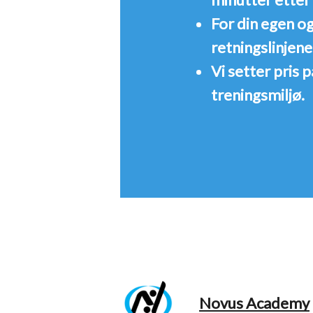
For din egen o
retningslinjen
Vi setter pris p
treningsmiljø.
Novus Academy