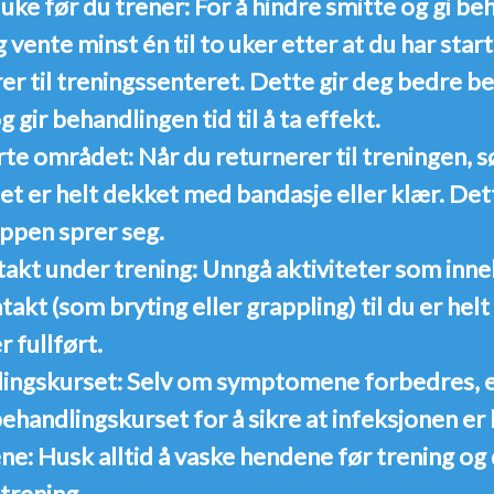
 uke før du trener:
For å hindre smitte og gi beh
eg vente minst
én til to uker
etter at du har star
er til treningssenteret. Dette gir deg bedre b
 gir behandlingen tid til å ta effekt.
rte området:
Når du returnerer til treningen, s
 er helt dekket med bandasje eller klær. Dette
oppen sprer seg.
akt under trening:
Unngå aktiviteter som inne
takt (som bryting eller grappling) til du er helt
 fullført.
lingskurset:
Selv om symptomene forbedres, er 
behandlingskurset for å sikre at infeksjonen er 
ne:
Husk alltid å vaske hendene før trening og
trening.