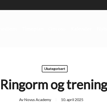
 medlem
Timeplan
Om oss
Kalender
Nyh
Ukategorisert
Ringorm og trenin
Av
Novus Academy
10. april 2025