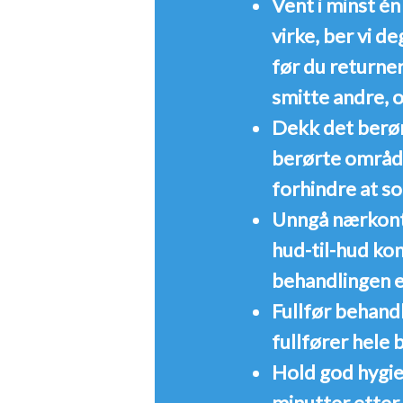
Vent i minst én
virke, ber vi d
før du returner
smitte andre, og
Dekk det berø
berørte området
forhindre at s
Unngå nærkont
hud-til-hud kon
behandlingen er
Fullfør behand
fullfører hele 
Hold god hygie
minutter etter 