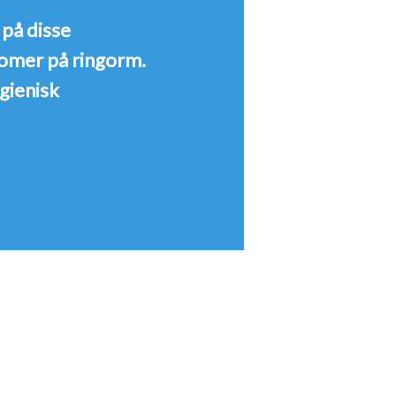
på disse
tomer på ringorm.
ygienisk