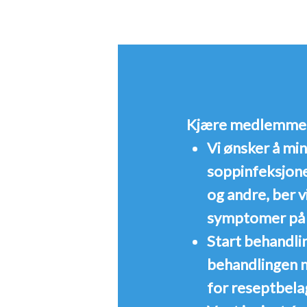
Kjære medlemme
Vi ønsker å mi
soppinfeksjone
og andre, ber 
symptomer på 
Start behandli
behandlingen m
for reseptbela