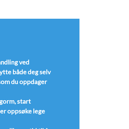
andling ved
ytte både deg selv
ersom du oppdager
ngorm, start
ler oppsøke lege