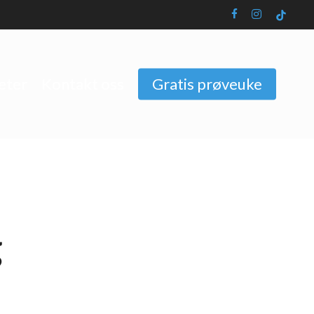
facebook
instagram
tiktok
eter
Kontakt oss
Gratis prøveuke
g