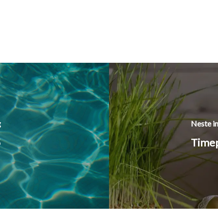
g
Neste i
5
Timep