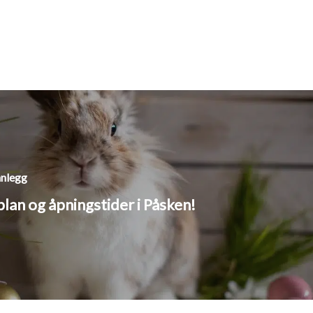
nnlegg
lan og åpningstider i Påsken!