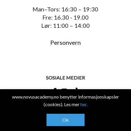
Man–Tors: 16:30 – 19:30
Fre: 16.30 - 19.00
Lør: 11:00 – 14:00
Personvern
SOSIALE MEDIER
www.novusacademy.no benytter informasjonskapsler
(cookies). Les mer
her.
© 2026 Novus Academy.
Ok
Design og utvikling av
RESPONSIV MEDIA