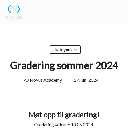
Skip
Men
to
main
Close
content
Menu
Ukategorisert
Gradering sommer 2024
Av
Novus Academy
17. juni 2024
Møt opp til gradering!
Gradering voksne: 18.06.2024.