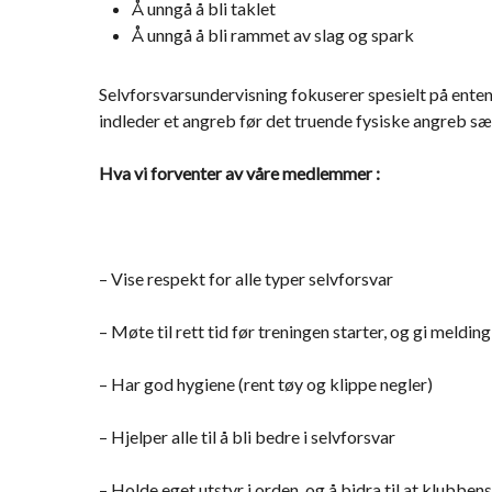
Å unngå å bli taklet
Å unngå å bli rammet av slag og spark
Selvforsvarsundervisning fokuserer spesielt på enten 
indleder et angreb før det truende fysiske angreb sæt
Hva vi forventer av våre medlemmer :
– Vise respekt for alle typer selvforsvar
– Møte til rett tid før treningen starter, og gi melding
– Har god hygiene (rent tøy og klippe negler)
– Hjelper alle til å bli bedre i selvforsvar
– Holde eget utstyr i orden, og å bidra til at klubbens 