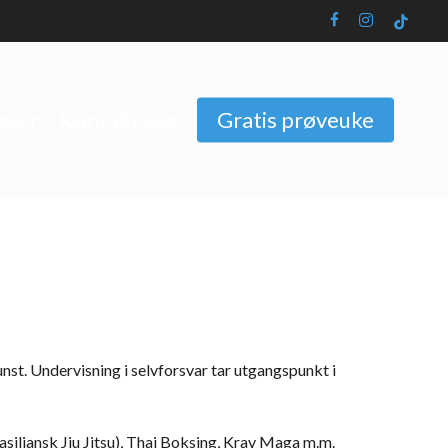
facebook
instagram
tiktok
eter
Kontakt oss
Gratis prøveuke
nst. Undervisning i selvforsvar tar utgangspunkt i
siliansk Jiu Jitsu), Thai Boksing, Krav Maga m.m.