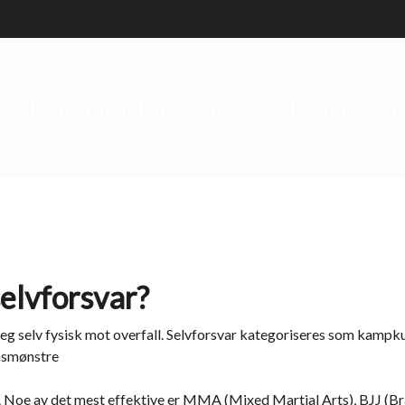
 medlem
Timeplan
Om oss
Kalender
Nyh
selvforsvar?
seg selv fysisk mot overfall. Selvforsvar kategoriseres som kampku
onsmønstre
 Noe av det mest effektive er MMA (Mixed Martial Arts), BJJ (Bra