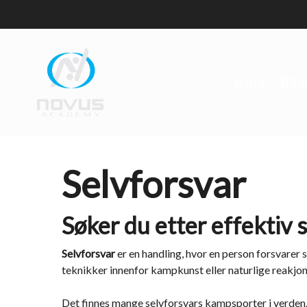
Skip
to
main
content
Kurs
Bli
Selvforsvar
Søker du etter effektiv 
Selvforsvar
er en handling, hvor en person forsvarer 
teknikker innenfor kampkunst eller naturlige reakj
Det finnes mange selvforsvars kampsporter i verden.