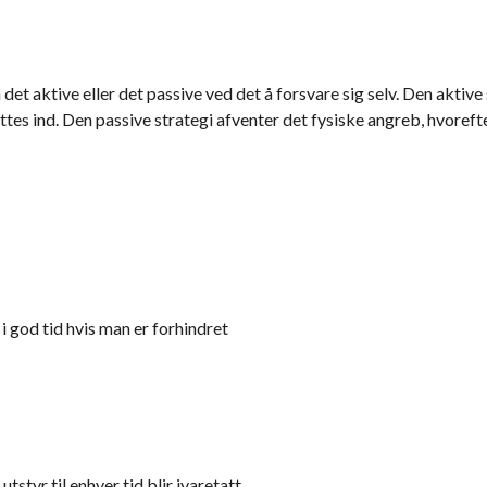
det aktive eller det passive ved det å forsvare sig selv. Den aktiv
tes ind. Den passive strategi afventer det fysiske angreb, hvoreft
 i god tid hvis man er forhindret
utstyr til enhver tid blir ivaretatt