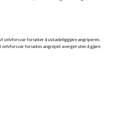
vt selvforsvar forsøker å uskadeliggjøre angriperen.
t selvforsvar forsøkes angrepet averget uten å gjøre