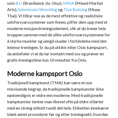
som
BJJ
(Brasiliansk Jiu-Jitsu),
MMA
(Mixed Martial
Arts),
Submission Wrestling
og
Thai Boksing
(Muay
Thai). Vi tilbyr noe av de mest effektive og realistiske
selvforsvarssystemer som finnes, piffer dem opp med et
moderne mosjonstreningselement, slik at du trener hele
kroppen sammen med de ulike selvforsvarssystemene for
å styrke muskler og unngå skader i forbindelse med den
intense treningen. Er du på utkikk etter Oslo kampsport,
da anbefaler vi at du tar kontakt med oss og prøver en
gratis treningstime kun 10 minutter fra Oslo.
Moderne kampsport Oslo
Tradisjonell kampkunst (TMA) kan være et noe
misvisende begrep, da tradisjonelle kampkunster ikke
nødvendigvis er eldre enn moderne. Med tradisjonelle
kampkunster tenker man likevel ofte på eldre stilarter
med en streng etikett rundt det hele. Etiketten innebærer
blant annet prosedyrer før og etter treningsøkt, hvordan