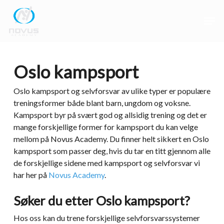
Skip
Men
to
main
Close
content
Menu
Oslo kampsport
Oslo kampsport og selvforsvar av ulike typer er populære
treningsformer både blant barn, ungdom og voksne.
Kampsport byr på svært god og allsidig trening og det er
mange forskjellige former for kampsport du kan velge
mellom på Novus Academy. Du finner helt sikkert en Oslo
kampsport som passer deg, hvis du tar en titt gjennom alle
de forskjellige sidene med kampsport og selvforsvar vi
har her på
Novus Academy
.
Søker du etter Oslo kampsport?
Hos oss kan du trene forskjellige selvforsvarssystemer