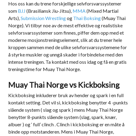
Hos oss kan du trene forskjellige selvforsvarssystemer
som
BJJ
(Brasiliansk Jiu-Jitsu),
MMA
(Mixed Martial
Arts),
Submission Wrestling
og
Thai Boksing
(Muay Thai
Norge). Vi tilbyr noe av de mest effektive og realistiske
selvforsvarssystemer som finnes, piffer dem opp med et
moderne mosjonstreningselement, slik at du trener hele
kroppen sammen med de ulike selvforsvarssystemene for
å styrke muskler og unngå skader i forbindelse med den
intense treningen. Ta kontakt med oss idag og få en gratis
treningstime for Muay Thai Norge.
Muay Thai Norge vs Kickboksing
Kickboksing inkluderer bruk av hender og spark i en full
kontakt setting. Det vil si, kickboksing benytter 4 -punkts
slående system ( slag og spark ) mens Muay Thai Norge
benytter 8-punkts slående system (slag, spark, knær,
albuer ) og ‘ full’ clinch . Clinch i kickboksing er en måte å
binde opp motstanderen. Mens i Muay Thai Norge,