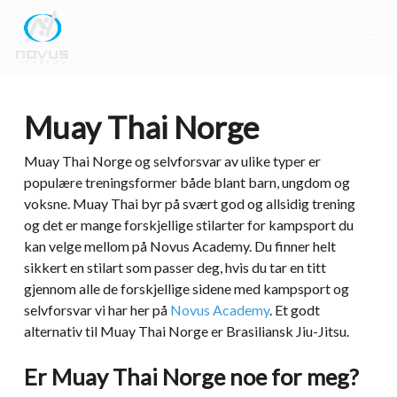
Skip
Men
to
main
Close
content
Menu
Muay Thai Norge
Muay Thai Norge og selvforsvar av ulike typer er
populære treningsformer både blant barn, ungdom og
voksne. Muay Thai byr på svært god og allsidig trening
og det er mange forskjellige stilarter for kampsport du
kan velge mellom på Novus Academy. Du finner helt
sikkert en stilart som passer deg, hvis du tar en titt
gjennom alle de forskjellige sidene med kampsport og
selvforsvar vi har her på
Novus Academy
. Et godt
alternativ til Muay Thai Norge er Brasiliansk Jiu-Jitsu.
Er Muay Thai Norge noe for meg?