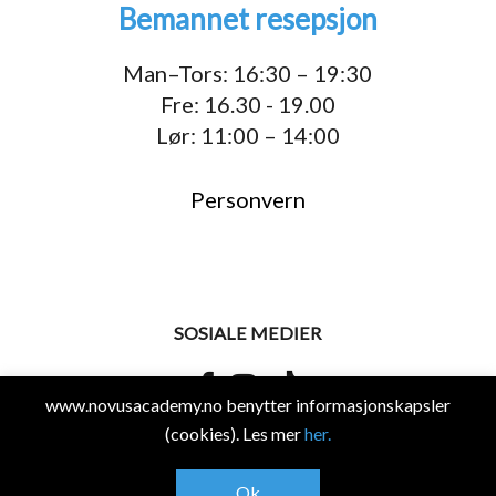
Bemannet resepsjon
Man–Tors: 16:30 – 19:30
Fre: 16.30 - 19.00
Lør: 11:00 – 14:00
Personvern
SOSIALE MEDIER
www.novusacademy.no benytter informasjonskapsler
(cookies). Les mer
her.
© 2026 Novus Academy.
Ok
Design og utvikling av
RESPONSIV MEDIA