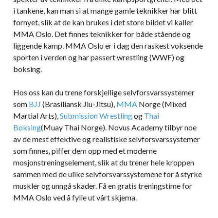
i tankene, kan man si at mange gamle teknikker har blitt
fornyet, slik at de kan brukes i det store bildet vi kaller
MMA Oslo. Det finnes teknikker for både stående og
liggende kamp. MMA Oslo er i dag den raskest voksende
sporten i verden og har passert wrestling (WWF) og
boksing.
Hos oss kan du trene forskjellige selvforsvarssystemer
som
BJJ
(Brasiliansk Jiu-Jitsu),
MMA
Norge (Mixed
Martial Arts),
Submission Wrestling
og
Thai
Boksing
(Muay Thai Norge). Novus Academy tilbyr noe
av de mest effektive og realistiske selvforsvarssystemer
som finnes, piffer dem opp med et moderne
mosjonstreningselement, slik at du trener hele kroppen
sammen med de ulike selvforsvarssystemene for å styrke
muskler og unngå skader. Få en gratis treningstime for
MMA Oslo ved å fylle ut vårt skjema.