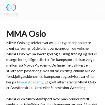
Skip
Men
to
main
Close
content
Menu
MMA Oslo
MMA Oslo og selvforsvar av ulike typer er populære
treningsformer både blant barn, ungdom og voksne.
MMA Oslo byr på svært god og allsidig trening og det er
mange forskjellige stilarter for kampsport du kan velge
mellom på Novus Academy. Du finner helt sikkert en
stilart som passer deg, hvis du tar en titt gjennom alle de
forskjellige sidene med kampsport og selvforsvar vi har
her på
Novus Academy
. Et godt alternativ til MMA Oslo
er Brasiliansk Jiu-Jitsu eller Submission Wrestling.
MMA er en fullkontaktsport hvor man bruker bredt
spekter av teknikker fra ulike kampsportgrener. Med det