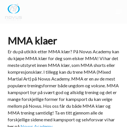
Skip
Men
to
main
Close
content
Menu
MMA klaer
Er du på utkikk etter MMA klær? På Novus Academy kan
du kjøpe MMA klær for deg som elsker MMA! Vi har det
meste utstyret innen MMA klær, som MMA shorts eller
kompresjonsklær. I tillegg kan du trene MMA (Mixed
Martial Art) på Novus Academy. MMA er en av de mest
populære treningsformer både ungdom og voksne. MMA
kampsport byr på svært god og allsidig trening og det er
mange forskjellige former for kampsport du kan velge
mellom på Novus. Hos oss får du både MMA klær og
MMA trening samtidig! Ta en titt gjennom alle de
forskjellige sidene med kampsport og selvforsvar vi har
her på
Novus Academy
.