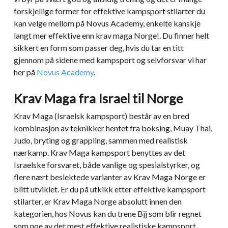
forskjellige former for effektive kampsport stilarter du
kan velge mellom på Novus Academy, enkelte kanskje
langt mer effektive enn krav maga Norge!. Du finner helt
sikkert en form som passer deg, hvis du tar en titt
gjennom på sidene med kampsport og selvforsvar vi har
her på
Novus Academy
.
Krav Maga fra Israel til Norge
Krav Maga (Israelsk kampsport) består av en bred
kombinasjon av teknikker hentet fra boksing, Muay Thai,
Judo, bryting og grappling, sammen med realistisk
nærkamp. Krav Maga kampsport benyttes av det
Israelske forsvaret, både vanlige og spesialstyrker, og
flere nært beslektede varianter av Krav Maga Norge er
blitt utviklet. Er du på utkikk etter effektive kampsport
stilarter, er Krav Maga Norge absolutt innen den
kategorien, hos Novus kan du trene Bjj som blir regnet
som noe av det mest effektive realistiske kampsport.