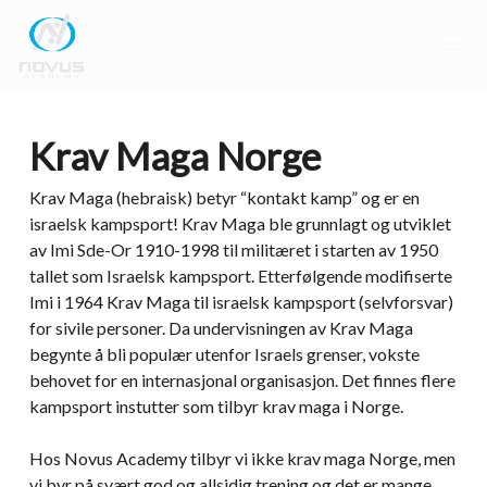
Skip
Men
to
main
Close
content
Menu
Krav Maga Norge
Krav Maga (hebraisk) betyr “kontakt kamp” og er en
israelsk kampsport! Krav Maga ble grunnlagt og utviklet
av Imi Sde-Or 1910-1998 til militæret i starten av 1950
tallet som Israelsk kampsport. Etterfølgende modifiserte
Imi i 1964 Krav Maga til israelsk kampsport (selvforsvar)
for sivile personer. Da undervisningen av Krav Maga
begynte å bli populær utenfor Israels grenser, vokste
behovet for en internasjonal organisasjon. Det finnes flere
kampsport instutter som tilbyr krav maga i Norge.
Hos Novus Academy tilbyr vi ikke krav maga Norge, men
vi byr på svært god og allsidig trening og det er mange