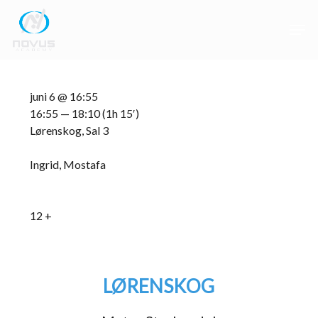
Skip
Men
to
main
Close
content
Menu
juni 6 @ 16:55
16:55 — 18:10
(1h 15′)
Lørenskog, Sal 3
Ingrid, Mostafa
12 +
LØRENSKOG