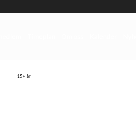
 medlem
Timeplan
Om oss
Kalender
Nyh
15+ år