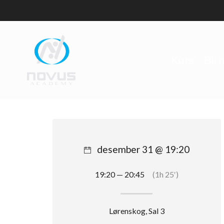
Skip
to
main
content
Kurs
Bli
desember 31 @ 19:20
19:20 — 20:45
(1h 25′)
Lørenskog, Sal 3