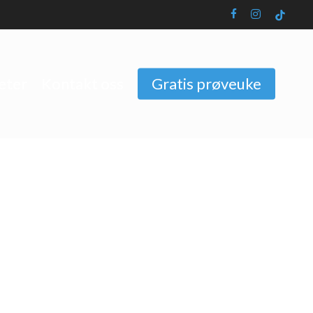
facebook
instagram
tiktok
eter
Kontakt oss
Gratis prøveuke