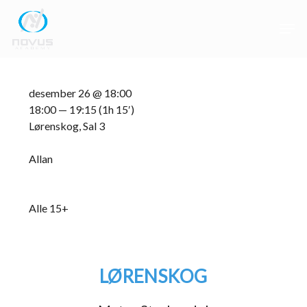
Skip
Men
to
main
Close
content
Menu
desember 26 @ 18:00
18:00 — 19:15
(1h 15′)
Lørenskog, Sal 3
Allan
Alle 15+
LØRENSKOG