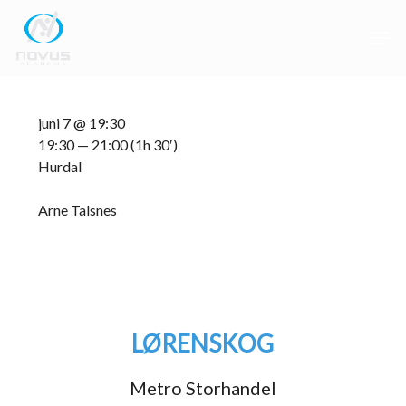
Skip
Men
to
main
Close
content
Menu
juni 7 @ 19:30
19:30 — 21:00
(1h 30′)
Hurdal
Arne Talsnes
LØRENSKOG
Metro Storhandel