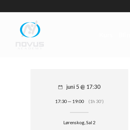
Skip
to
main
content
Kurs
Bli
juni 5 @ 17:30
17:30 — 19:00
(1h 30′)
Lørenskog, Sal 2