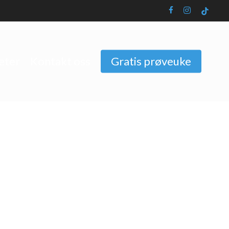
facebook
instagram
tiktok
eter
Kontakt oss
Gratis prøveuke