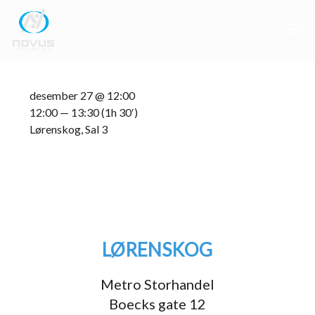
Skip
Men
to
main
Close
content
Menu
desember 27 @ 12:00
12:00 — 13:30
(1h 30′)
Lørenskog, Sal 3
LØRENSKOG
Metro Storhandel
Boecks gate 12