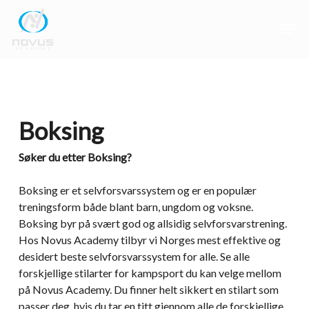
Skip
Men
to
main
Close
content
Menu
Boksing
Søker du etter Boksing?
Boksing er et selvforsvarssystem og er en populær
treningsform både blant barn, ungdom og voksne.
Boksing byr på svært god og allsidig selvforsvarstrening.
Hos Novus Academy tilbyr vi Norges mest effektive og
desidert beste selvforsvarssystem for alle. Se alle
forskjellige stilarter for kampsport du kan velge mellom
på Novus Academy. Du finner helt sikkert en stilart som
passer deg, hvis du tar en titt gjennom alle de forskjellige