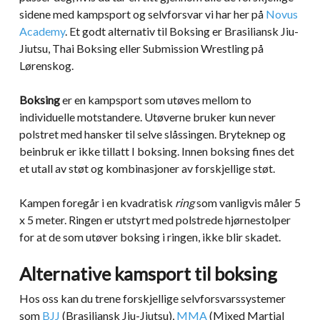
sidene med kampsport og selvforsvar vi har her på
Novus
Academy
. Et godt alternativ til Boksing er Brasiliansk Jiu-
Jiutsu, Thai Boksing eller Submission Wrestling på
Lørenskog.
Boksing
er en kampsport som utøves mellom to
individuelle motstandere. Utøverne bruker kun never
polstret med hansker til selve slåssingen. Bryteknep og
beinbruk er ikke tillatt I boksing. Innen boksing fines det
et utall av støt og kombinasjoner av forskjellige støt.
Kampen foregår i en kvadratisk
ring
som vanligvis måler 5
x 5 meter. Ringen er utstyrt med polstrede hjørnestolper
for at de som utøver boksing i ringen, ikke blir skadet.
Alternative kamsport til boksing
Hos oss kan du trene forskjellige selvforsvarssystemer
som
BJJ
(Brasiliansk Jiu-Jiutsu),
MMA
(Mixed Martial