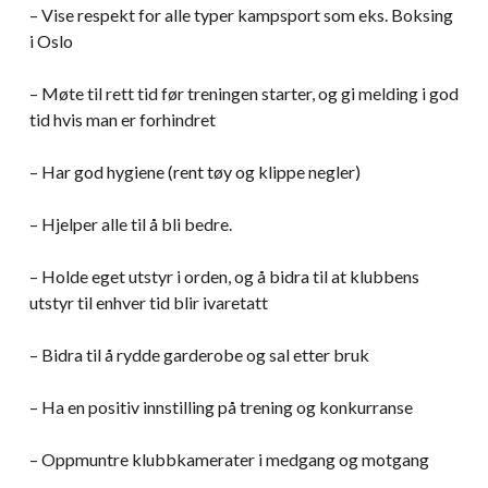
– Vise respekt for alle typer kampsport som eks. Boksing
i Oslo
– Møte til rett tid før treningen starter, og gi melding i god
tid hvis man er forhindret
– Har god hygiene (rent tøy og klippe negler)
– Hjelper alle til å bli bedre.
– Holde eget utstyr i orden, og å bidra til at klubbens
utstyr til enhver tid blir ivaretatt
– Bidra til å rydde garderobe og sal etter bruk
– Ha en positiv innstilling på trening og konkurranse
– Oppmuntre klubbkamerater i medgang og motgang