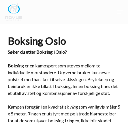
Skip
Men
to
main
Close
content
Menu
Boksing Oslo
Søker du etter Boksing i Oslo?
Boksing
er en kampsport som utøves mellom to
individuelle motstandere. Utøverne bruker kun never
polstret med hansker til selve slåssingen. Bryteknep og
beinbruk er ikke tillatt I boksing. Innen boksing fines det
et utall av støt og kombinasjoner av forskjellige støt.
Kampen foregår i en kvadratisk
ring
som vanligvis måler 5
x 5 meter. Ringen er utstyrt med polstrede hjørnestolper
for at de som utøver boksing i ringen, ikke blir skadet.