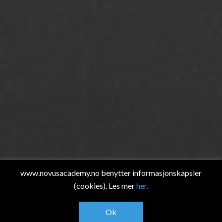
www.novusacademy.no benytter informasjonskapsler
(cookies). Les mer
her.
Ok