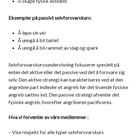
Å skape fysisk avstand
Eksempler på passivt selvforsvarskurs:
Å løpe sin vei
Å unngå å bli taklet
Å unngå å bli rammet av slag og spark
Selvforsvarskurssundervisning fokuserer spesielt på
enten det aktive eller det passive ved det å forsvare sig
selv. Den aktive strategi kan karakteriseres ved at den
angrebne part indleder et angreb før det truende fysiske
angreb sættes ind. Den passive strategi afventer det
fysiske angreb, hvorefter angriberen pacificeres.
Hva vi forventer av våre medlemmer :
– Vise respekt for alle typer selvforsvarskurs