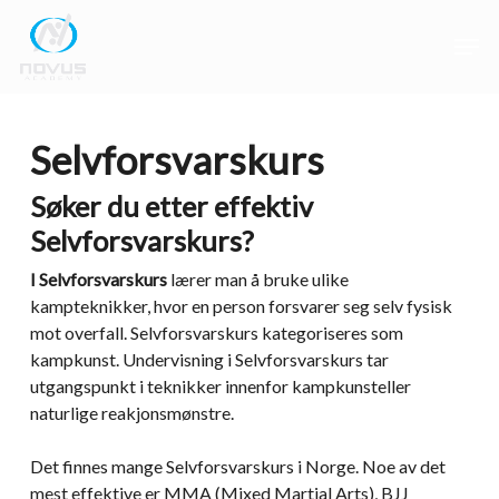
Skip
Men
to
main
Close
content
Menu
Selvforsvarskurs
Søker du etter effektiv
Selvforsvarskurs?
I Selvforsvarskurs
lærer man å bruke ulike
kampteknikker, hvor en person forsvarer seg selv fysisk
mot overfall. Selvforsvarskurs kategoriseres som
kampkunst. Undervisning i Selvforsvarskurs tar
utgangspunkt i teknikker innenfor kampkunsteller
naturlige reakjonsmønstre.
Det finnes mange Selvforsvarskurs i Norge. Noe av det
mest effektive er MMA (Mixed Martial Arts), BJJ